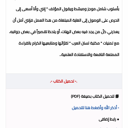
بأسلوب شامل موجز ومبسّط ويقول المؤلف " إنني وأنا أسعى إلى
الحرص على الوصول إلى الغاية المبتغاة من هذا العمل فإنني آمل أن
يعذرني كلّ من يجد فيه بعض الهنات، أو يلحظ تقصيراً في بعض جوانبه،
مع تمنيات " مكتبة لسان العرب " لقرّائها ومتابعيها الكرام بالقراءة
الممتعة النافعة والاستفادة العلمية..
.▫️ تحميل الكتاب ▫️.
📘 لتحميل الكتاب بصيغة (PDF)
▫️ أذكر الله وأضغط هنا للتحميل
● رابط إضافى