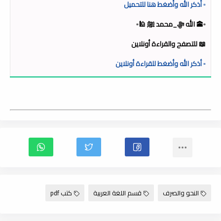
▫️ أذكر الله وأضغط هنا للتحميل
▫️🕋 الله ﷻ_محمد ﷺ 🕌▫️
📖 للتصفح والقراءة أونلاين
▫️ أذكر الله وأضغط للقراءة أونلاين
النحو والصرف
قسم اللغة العربية
كتب pdf