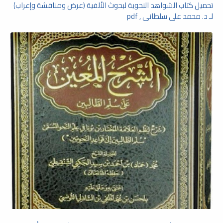
تحميل كتاب الشواهد النحوية لبحوث الألفية (عرض ومناقشة وإعراب)
لـ د. محمد علي سلطاني , pdf