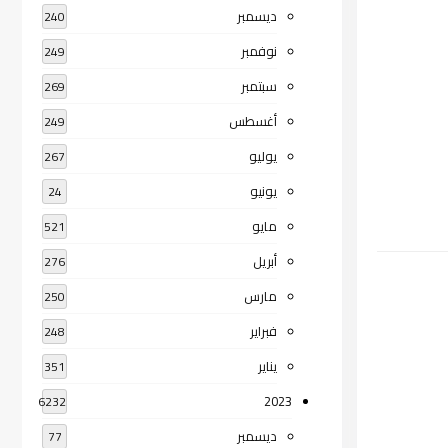
ديسمبر
240
نوفمبر
249
سبتمبر
269
أغسطس
249
يوليو
267
يونيو
24
مايو
521
أبريل
276
مارس
250
فبراير
248
يناير
351
2023
6232
ديسمبر
77