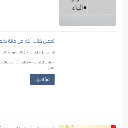
تحميل كتاب أكثر من مائة كلمة قر
جداول ولوحات
28 يوليو 2024
.▫️ بيانات الكتـاب ▫️. ● كتاب: أكثر من مائة
النشر...
اقرأ المزيد