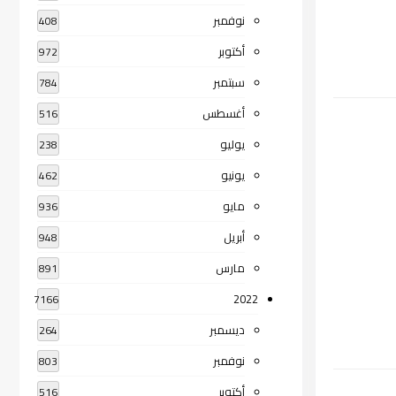
نوفمبر
408
أكتوبر
972
سبتمبر
784
أغسطس
516
يوليو
238
يونيو
462
مايو
936
أبريل
948
مارس
891
2022
7166
ديسمبر
264
نوفمبر
803
أكتوبر
516