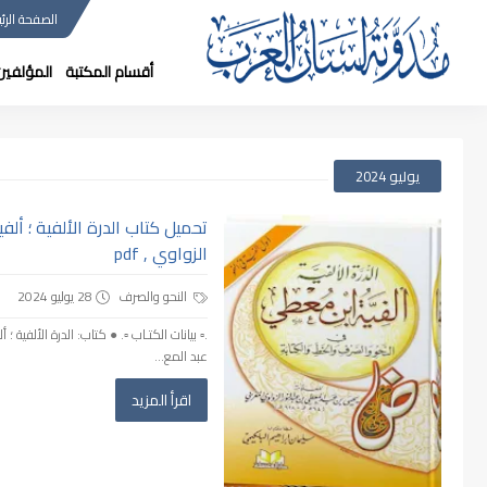
الصفحة الرئي
أقسام المكتبة
المؤلفين
يوليو 2024
تحميل كتاب الدرة الألفية ؛ أ
الزواوي , pdf
النحو والصرف
28 يوليو 2024
.▫️ بيانات الكتـاب ▫️. ● كتاب: الدرة الأل
عبد المع...
اقرأ المزيد