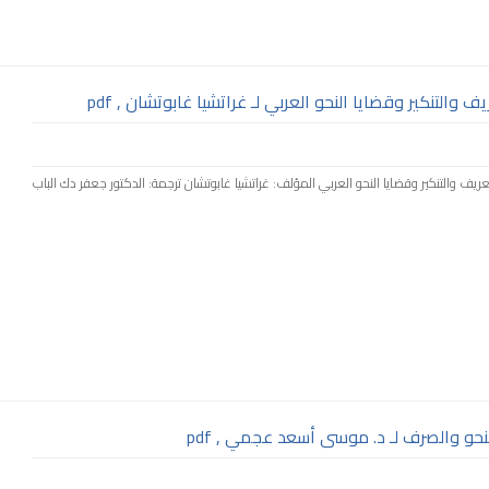
والتنكير وقضايا النحو العربي لـ غراتشيا غابوتشان , pdf
 التعريف والتنكير وقضايا النحو العربي المؤلف: غراتشيا غابوتشان ترجمة: الدكتور جعفر دك الباب
حو والصرف لـ د. موسى أسعد عجمي , pdf