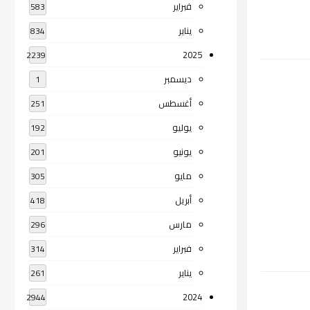
فبراير
583
يناير
834
2025
2239
ديسمبر
1
أغسطس
251
يوليو
192
يونيو
201
مايو
305
أبريل
418
مارس
296
فبراير
314
يناير
261
2024
2944