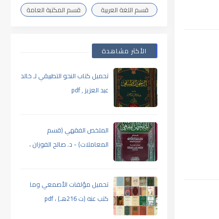
قسم اللغة العربية
قسم المكتبة العامة
الأكثر مشاهدة
تحميل كتاب النحو التطبيقي لـ خالد
عبد العزيز , pdf
الملخص الفقهي (قسم
المعاملات) - د. صالح الفوزان ،
pdf
تحميل مؤلفات الأصمعي وما
كتب عنه (ت 216هـ) ، pdf