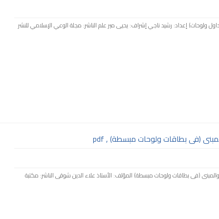
ى جداول ولوحات) إعداد: رشيد ناجي إشراف: يحيى مير علم الناشر: مجلة الوعي الإسلامي للنشر
بنى (فى بطاقات ولوحات مبسطة) , pdf
عرب والمبنى (فى بطاقات ولوحات مبسطة) المؤلف: الأستاذ علاء الدين شوقى الناشر: مكتبة