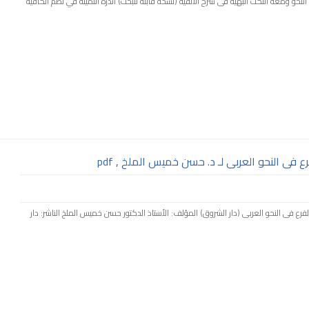
علم النحو ومعه النكت البهية فى شرح الألفية (نسخة قابلة للبحث) الدرة الثمينة في نظم الكافية
 فى النحو العربى لـ د. حسن خميس الملخ , pdf
 والفرع فى النحو العربى (دار الشروق) المؤلف: الأستاذ الدكتور حسن خميس الملخ الناشر: دار