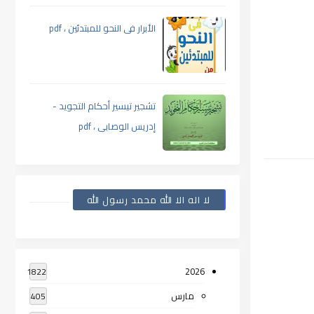
الأبرار فى النحو للمبتدئين ، pdf
تشجير تيسير أحكام التجويد -
إدريس الوصابى ، pdf
لا اله الا الله محمد رسول الله
2026
1822
مارس
405