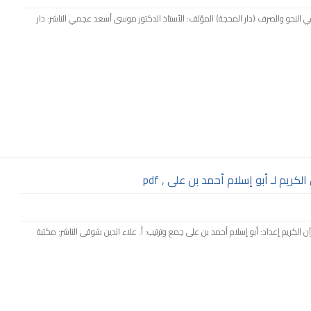
ف في النحو والصرف (دار المحجة) المؤلف: الأستاذ الدكتور موسى أسعد عجمي الناشر: دار
كريم لـ أبو إسلام أحمد بن على , pdf
لقرآن الكريم إعداد: أبو إسلام أحمد بن على جمع وترتيب: أ. علاء الدين شوقى الناشر: مكتبة