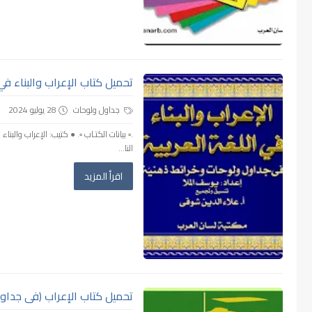
تحميل كتاب الإعراب والبناء في ا
جداول ولوحات
28 يوليو 2024
.▫️ بيانات الكتـاب ▫️. ● كتيب: الإعراب وال
النا...
اقرأ المزيد
تحميل كتاب الإعراب (فى جداول و