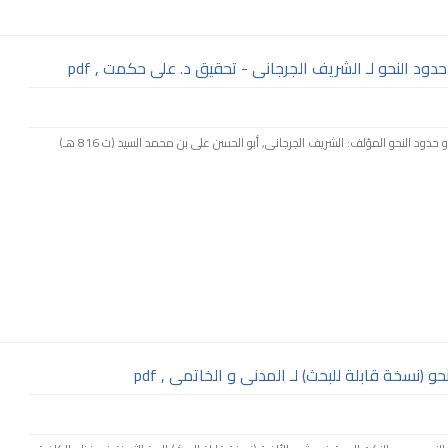
دود النحو لـ الشريف الجرجانى - تحقيق د. على حكمت , pdf
.▫️ بيانات الكتـاب ▫️. ● كتاب: الحدود الجليلة أو حدود النحو المؤلف: الشريف الجرجانى, أبو الحسن على بن محمد السيد (ت 816 هـ)
 (نسخة قابلة للبحث) لـ المدنى و الخاتمى , pdf