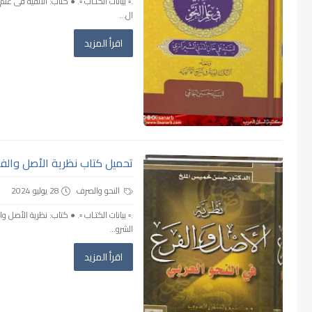
.▫️ بيانات الكتـاب ▫️. ● كتاب: الألفية فى 
ال...
اقرأ المزيد
تحميل كتاب نظرية الأصل والفرع
النحو والصرف
28 يوليو 2024
.▫️ بيانات الكتـاب ▫️. ● كتاب: نظرية الأصل
الشرو...
اقرأ المزيد