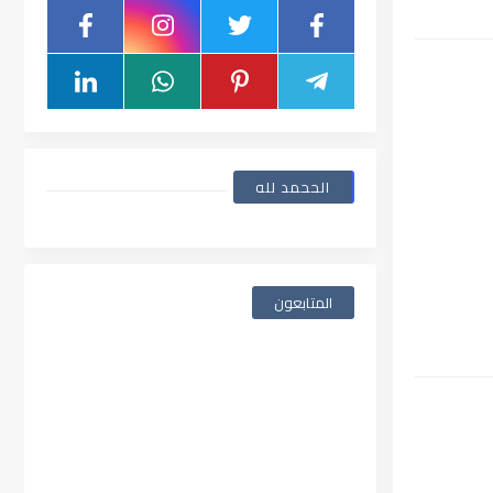
الححمد لله
المتابعون