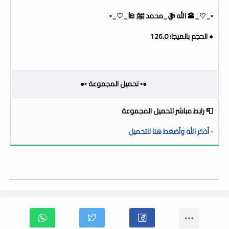
▫️_♡_🕋 الله ﷻ_محمد ﷺ 🕌_♡_▫️
● الحجم بالميجا: 126.0
●▫️ تحميل المجموعة ▫️●
📮 رابط مباشر لتحميل المجموعة
▫️ أذكر الله وأضغط هنا للتحميل