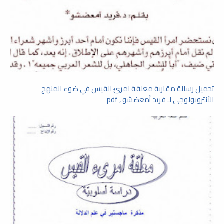
تحميل رسالة مقاربة معلقة امرئ القيس في ضوء المنهج
الأنثروبولوجى لـ فريد أمعضشو , pdf