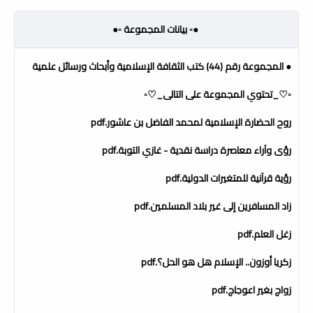
●▫️ بيانات المجموعة ▫️●
● المجموعة رقم (44) كتب الثقافة الإسلامية وأبحاث ورسائل علمية
▫️♡_تحتوي المجموعة على التالى_♡▫️
روح الحضارة الإسلامية لمحمد الفاضل بن عاشور.pdf
رؤى وآراء معاصرة دراسة نقدية - غازي التوبة.pdf
رؤية قرآنية للمتغيرات الدولية.pdf
زاد المسافرين إلى غير بلاد المسلمين.pdf
زغل العلم.pdf
زكريا أوزون.. الإسلام هل هو الحل؟.pdf
زواج بغير اعوجاج.pdf