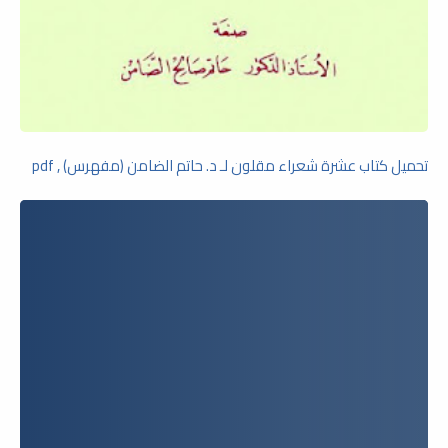
تحميل كتاب عشرة شعراء مقلون لـ د. حاتم الضامن (مفهرس) , pdf