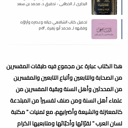
البخاري لـ الخطابي - تحقيق د. محمد بن سعد
آل سعود , pdf
تحميل كتاب الشافعي حياته وعصره وآراؤه
وفقهه لـ محمد أبو زهرة , pdf
هذا الكتاب عبارة عن مجموع فيه طبقات المفسرين
من الصحابة والتابعين وأتباع التابعين والمفسرين
من المحدثين وأهل السنة وبقية المفسرين من
علماء أهل السنة ومن صنف تفسيراً من المبتدعة
كالمعتزلة والشيعة وأضرابهم، مع تمنيات " مكتبة
لسان العرب " لقرّائها وأحبّائها ومتابعيها الكرام