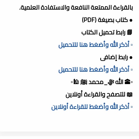
بالقراءة الممتعة النافعة والاستفادة العلمية.
● كتاب بصيغة (PDF)
📘 رابط تحميل الكتاب
▫️ أذكر الله وأضغط هنا للتحميل
● رابط إضافى
▫️ أذكر الله وأضغط هنا للتحميل
▫️🕋 الله ﷻ_محمد ﷺ 🕌▫️
📖 للتصفح والقراءة أونلاين
▫️ أذكر الله وأضغط للقراءة أونلاين