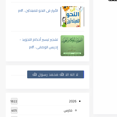
الأبرار فى النحو للمبتدئين ، pdf
تشجير تيسير أحكام التجويد -
إدريس الوصابى ، pdf
لا اله الا الله محمد رسول الله
2026
1822
مارس
405