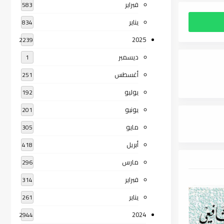
فبراير
583
يناير
834
2025
2239
ديسمبر
1
أغسطس
251
يوليو
192
يونيو
201
مايو
305
أبريل
418
مارس
296
فبراير
314
يناير
261
2024
2944