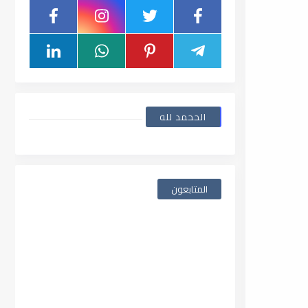
الححمد لله
المتابعون