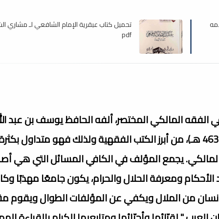
مه
تحميل كتاب عبقرية الإمام الشافعي لـ مشاري الش
pdf
الفقه المالكي المختصر، ألفه الحافظ يوسف بن عبد الل
محمد بن عبد البر النمري القرطبي أبو عمر (368 هـ - 463 هـ)، من أبرز الكتب الفقهية ولذلك فهو متداول بك
المالكي. يجمع المؤلف في الكافي المسائل التي هي أص
لأحكام ومعرفة الحلال والحرام، يكون جامعًا مهذبًا وكافيً
 الإنسان من الملال ويكفي عن المؤلفات الطوال ويقوم م
لعرب " لقرّائها وأحبّائها ومتابعيها الكرام بالقراءة الم