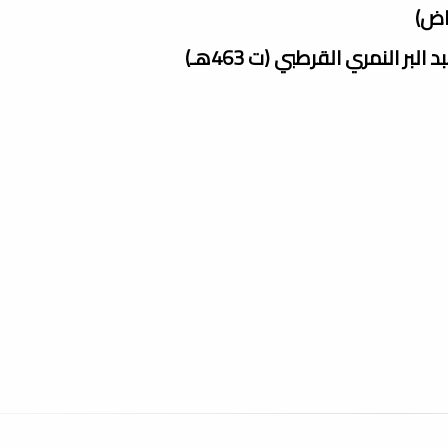
اض)
بر النمري القرطبي (ت 463هـ)