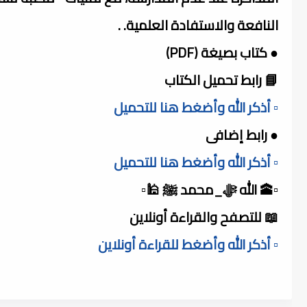
النافعة والاستفادة العلمية. .
● كتاب بصيغة (PDF)
📘 رابط تحميل الكتاب
▫️ أذكر الله وأضغط هنا للتحميل
● رابط إضافى
▫️ أذكر الله وأضغط هنا للتحميل
▫️🕋 الله ﷻ_محمد ﷺ 🕌▫️
📖 للتصفح والقراءة أونلاين
▫️ أذكر الله وأضغط للقراءة أونلاين