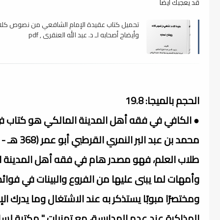
قد يعجبك ايضا
تحميل كتاب عقيدة الإمام الشافعي من نصوص كلا
وأيضاح أصحابه لـ د. عبد الله العنقري , pdf
الحجم بالميجا: 19.8
● الكافي في فقه أهل المدينة المالكي هو كتاب في 
طلاب العلم، فهو مصدر هام في فقه أهل المدينة 
وأمهات لما يبنى عليها من الفروع والبينات في فوائد ا
ومختصرًا مبوبًا يستذكر به عند الاشتغال وما يدرك
المذاكرة عند عدم المدارسة، مع تمنيات " مكتبة لسان ا