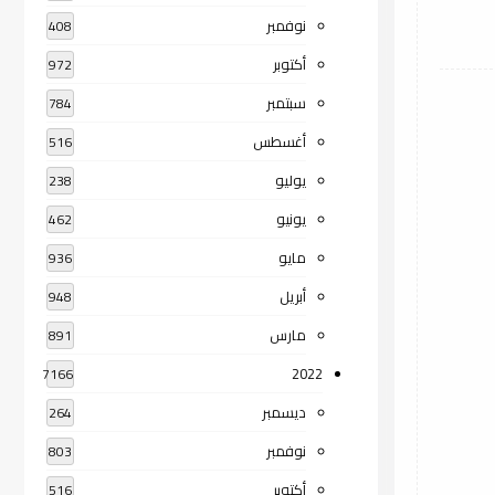
نوفمبر
408
أكتوبر
972
سبتمبر
784
أغسطس
516
يوليو
238
يونيو
462
مايو
936
أبريل
948
مارس
891
2022
7166
ديسمبر
264
نوفمبر
803
أكتوبر
516