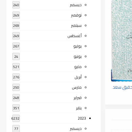
ديسمبر
240
نوفمبر
249
سبتمبر
269
أغسطس
249
يوليو
267
يونيو
24
مايو
521
أبريل
276
تحقيق سعد
مارس
250
فبراير
248
يناير
351
2023
6232
ديسمبر
77