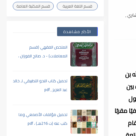
قسم اللغة العربية
قسم المكتبة العامة
ثري ,
الأكثر مشاهدة
الملخص الفقهي (قسم
المعاملات) - د. صالح الفوزان ،
pdf
ه بن
تحميل كتاب النحو التطبيقي لـ خالد
ثرة بين
عبد العزيز , pdf
ول
ا مقربًا
تحميل مؤلفات الأصمعي وما
قام
كتب عنه (ت 216هـ) ، pdf
متعة