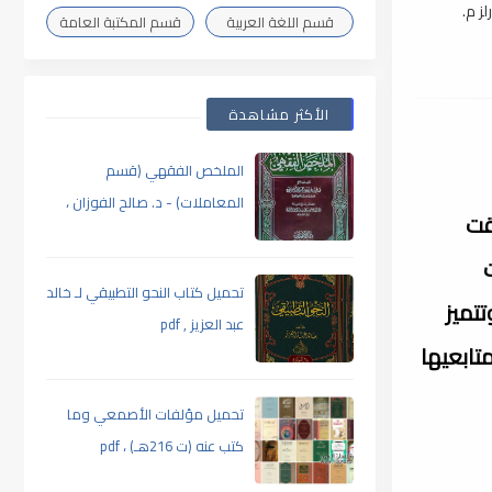
لز م.
قسم اللغة العربية
قسم المكتبة العامة
الأكثر مشاهدة
الملخص الفقهي (قسم
المعاملات) - د. صالح الفوزان ،
قت
pdf
تحميل كتاب النحو التطبيقي لـ خالد
تتميز
عبد العزيز , pdf
تابعيها
تحميل مؤلفات الأصمعي وما
كتب عنه (ت 216هـ) ، pdf