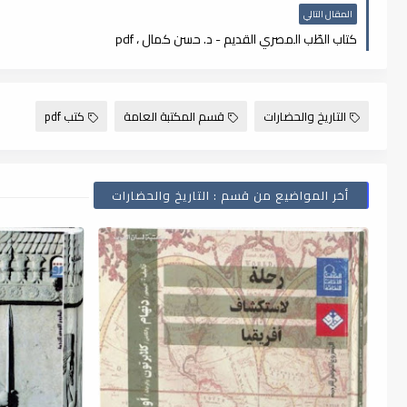
المقال التالي
كتاب الطّب المصري القديم - د. حسن كمال ، pdf
التاريخ والحضارات
قسم المكتبة العامة
كتب pdf
أخر المواضيع من قسم : التاريخ والحضارات