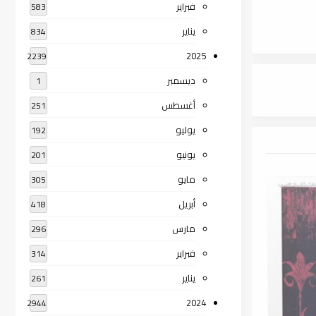
فبراير
583
يناير
834
2025
2239
ديسمبر
1
أغسطس
251
يوليو
192
يونيو
201
مايو
305
أبريل
418
مارس
296
فبراير
314
يناير
261
2024
2944