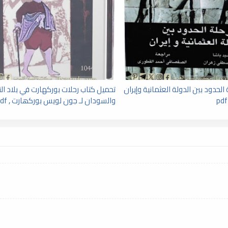
الحدود بين الدولة العثمانية وإيران
تحميل كتاب رحلات بوركهارت في بلاد الن
والسودان لـ جون لويس بوركھارت , pdf