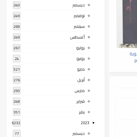
ديسمبر
240
نوفمبر
249
سبتمبر
269
أغسطس
249
يوليو
267
وبة
يونيو
24
مايو
521
أبريل
276
مارس
250
فبراير
248
يناير
351
2023
6232
ديسمبر
77