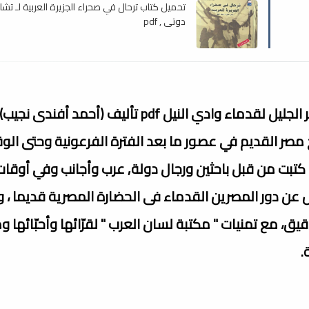
تحميل كتاب ترحال في صحراء الجزيرة العربية لـ تشار
دوتي , pdf
 النيل pdf تأليف (أحمد أفندى نجيب)
مصر القديم في عصور ما بعد الفترة الفرعونية وحتى الو
 كتبت من قبل باحثين ورجال دولة, عرب وأجانب وفي أوقات
ل عن دور المصرين القدماء فى الحضارة المصرية قديما ، و
ع تمنيات " مكتبة لسان العرب " لقرّائها وأحبّائها وم
.