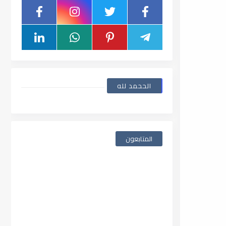
الححمد لله
المتابعون