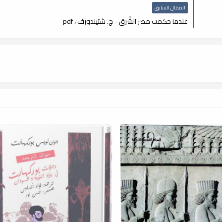
المقال السابق
عندما حكمت مصر الشّرق - ج. شتيندورف ، pdf