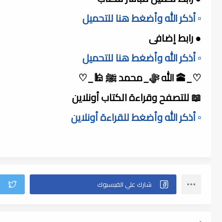
▫️ أذكر الله وأضغط هنا للتحميل
● رابط إضافى
▫️ أذكر الله وأضغط هنا للتحميل
♡_🕋 الله ﷻ_محمد ﷺ 🕌_♡
📖 للتصفح وقراءة الكتاب أونلاين
▫️ أذكر الله وأضغط للقراءة أونلاين