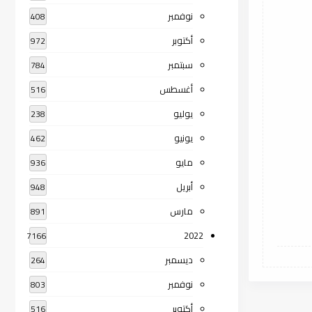
نوفمبر
408
أكتوبر
972
سبتمبر
784
أغسطس
516
يوليو
238
يونيو
462
مايو
936
أبريل
948
مارس
891
2022
7166
ديسمبر
264
نوفمبر
803
أكتوبر
516