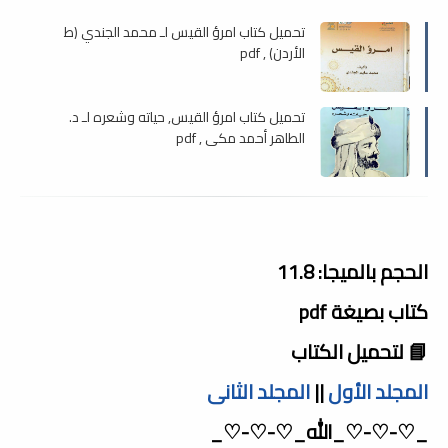
تحميل كتاب امرؤ القيس لـ محمد الجندي (ط
الأردن) , pdf
تحميل كتاب امرؤ القيس, حياته وشعره لـ د.
الطاهر أحمد مكي , pdf
الحجم بالميجا: 11.8
كتاب بصيغة pdf
📘 لتحميل الكتاب
المجلد الأول
||
المجلد الثانى
_♡-♡-♡_الله_♡-♡-♡_