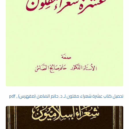
تحميل كتاب عشرة شعراء مقلون لـ د. حاتم الضامن (مفهرس) , pdf