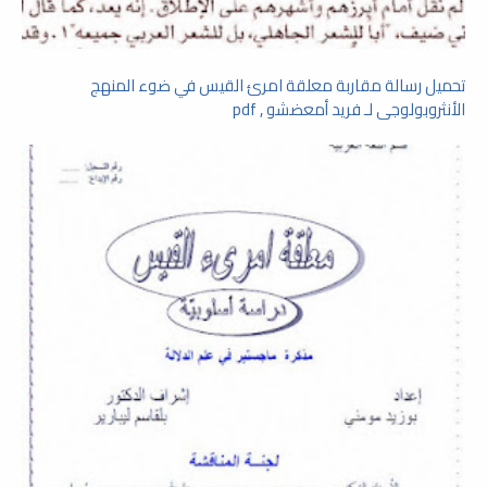
تحميل رسالة مقاربة معلقة امرئ القيس في ضوء المنهج
الأنثروبولوجى لـ فريد أمعضشو , pdf